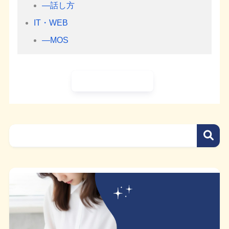
―話し方
IT・WEB
―MOS
ホームに戻る