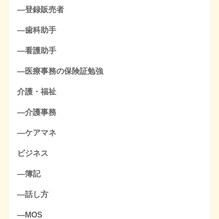
―登録販売者
―歯科助手
―看護助手
―医療事務の保険証勉強
介護・福祉
―介護事務
―ケアマネ
ビジネス
―簿記
―話し方
―MOS