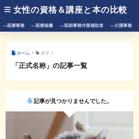
女性の資格＆講座と本の比較
―医療事務
―医療秘書
―医師事務作業補助者
―介護事務
ホーム
タグ
「正式名称」の記事一覧
記事が見つかりませんでした。