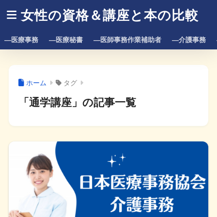
女性の資格＆講座と本の比較
―医療事務
―医療秘書
―医師事務作業補助者
―介護事務
ホーム
タグ
「通学講座」の記事一覧