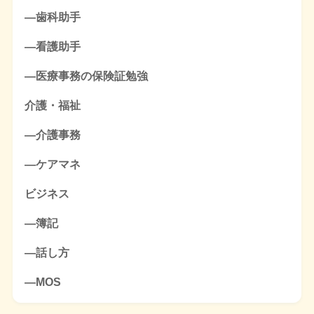
―歯科助手
―看護助手
―医療事務の保険証勉強
介護・福祉
―介護事務
―ケアマネ
ビジネス
―簿記
―話し方
―MOS