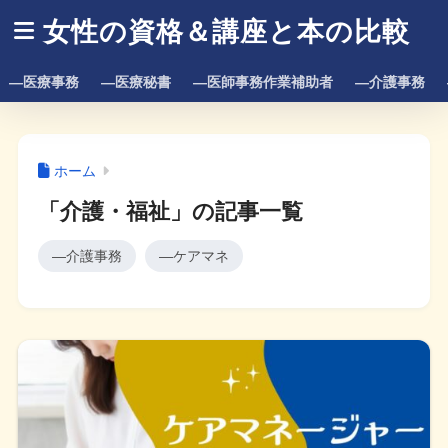
女性の資格＆講座と本の比較
―医療事務
―医療秘書
―医師事務作業補助者
―介護事務
ホーム
「介護・福祉」の記事一覧
―介護事務
―ケアマネ