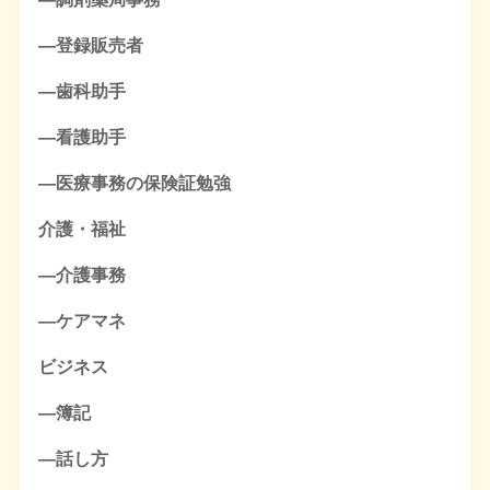
―登録販売者
―歯科助手
―看護助手
―医療事務の保険証勉強
介護・福祉
―介護事務
―ケアマネ
ビジネス
―簿記
―話し方