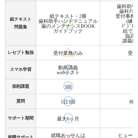
歯科助手講
歯科ｱｼｽ
紙テキスト・2冊
受付事務
紙テキスト
歯科助手ハンドマニュアル
(練
歯のメンテナンスBOOK
ﾃﾞｼﾞﾀﾙ
問題集
ガイドブック
絵でみ
臨床
講義D
レセプト勉強
受付業務のみ
受付
動画講義
スマホ学習
webテスト
添削課題
3回
質問
1日3回
何
サポート期間
最大6ヶ月
就職あっせんは
ヒューマ
就職サポート