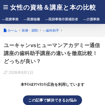
女性の資格＆講座と本の比較
―医療事務
―医療秘書
―医師事務作業補助者
―介護事務
ホーム
医療・調剤
―歯科助手
ユーキャンvsヒューマンアカデミー通信
講座の歯科助手講座の違いを徹底比較！
どっちが良い？
2026年8月1日
本ｻｲﾄはｱﾌｨﾘｴｲﾄ広告を利用しています
この記事で解決できるお悩み