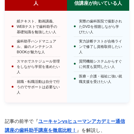
人
信講座が向いている人
紙テキスト、動画講義、
実際の歯科医院で撮影され
WEBテストで歯科助手の
たDVDを視聴しながら学
基礎知識を勉強したい人
びたい人
歯科助手ハンドマニュア
実力診断テストが合格ライ
ル、歯のメンテナンス
ンで修了し資格取得したい
BOOKが魅力な人
人
スマホでスケジュール管理
質問機能システムからすぐ
をしながら学習を進めたい
に何度も質問したい人
人
医療・介護・福祉に強い就
就職・転職活動は自分で行
職支援を受けたい人
うのでサポートは必要ない
人
記事の前半で『
ユーキャンvsヒューマンアカデミー通信
講座の歯科助手講座を徹底比較！
』を解説し、