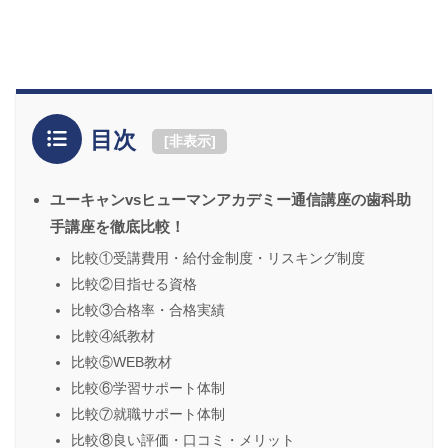
目次
[
非表示
]
ユーキャンvsヒューマンアカデミー通信講座の歯科助
手講座を徹底比較！
比較①受講費用・給付金制度・リスキング制度
比較②目指せる資格
比較③合格率・合格実績
比較④紙教材
比較⑤WEB教材
比較⑥学習サポート体制
比較⑦就職サポート体制
比較⑧良い評価・口コミ・メリット