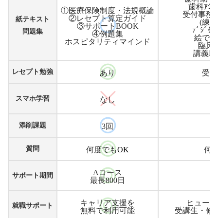
歯科ｱｼｽ
①医療保険制度・法規概論
受付事務
②レセプト算定ガイド
紙テキスト
(練
③サポートBOOK
ﾃﾞｼﾞﾀﾙ
問題集
④例題集
絵でみ
ホスピタリティマインド
臨床
講義D
レセプト勉強
あり
受付
スマホ学習
なし
添削課題
3回
質問
何度でも
OK
何
Aコース
サポート期間
最長800日
キャリア支援を
ヒューマ
就職サポート
無料で利用可能
受講生・修