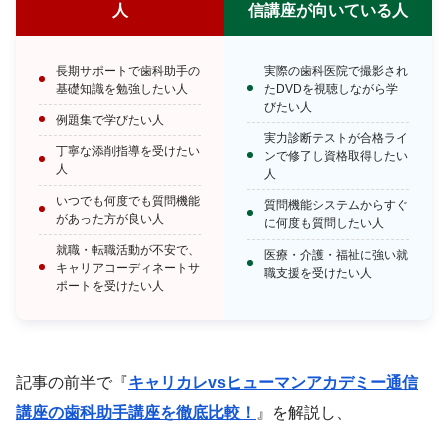
人
信講座が向いている人
長期サポートで歯科助手の
実際の歯科医院で撮影され
基礎知識を勉強したい人
たDVDを視聴しながら学
びたい人
例題集で学びたい人
実力診断テストが合格ライ
丁寧な添削指導を受けたい
ンで修了し資格取得したい
人
人
いつでも何度でも質問機能
質問機能システムからすぐ
があった方が良い人
に何度も質問したい人
就職・転職活動が不安で、
医療・介護・福祉に強い就
キャリアコーディネートサ
職支援を受けたい人
ポートを受けたい人
記事の前半で『
キャリカレvsヒューマンアカデミー通信
講座の歯科助手講座を徹底比較！
』を解説し、