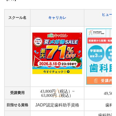
ヒュー
スクール名
キャリカレ
43,800円（税込）~
受講費用
49,5
63,800円（税込）
目指せる資格
JADP認定歯科助手資格
歯科
歯科助手講