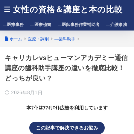
女性の資格＆講座と本の比較
―医療事務
―医療秘書
―医師事務作業補助者
―介護事務
ホーム
医療・調剤
―歯科助手
キャリカレvsヒューマンアカデミー通信
講座の歯科助手講座の違いを徹底比較！
どっちが良い？
2026年8月1日
本ｻｲﾄはｱﾌｨﾘｴｲﾄ広告を利用しています
この記事で解決できるお悩み