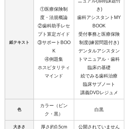
ニュアル(添削課題付
①医療保険制
き)
度・法規概論
歯科アシスタントMY
②歯科助手レセ
BOOK
プト算定ガイド
受付事務と医療保険
紙テキスト
③サポートBOO
制度(練習問題付き)
K
デンタルアシスタン
④例題集
トマニュアル・歯科
ホスピタリティ
臨床の基礎
マインド
絵でみる歯科治療
臨床サブノート
講義DVDレジュメ
カラー（ピン
色
白黒
ク・黒）
大きさ
厚さ約0.5cm
公開されていません