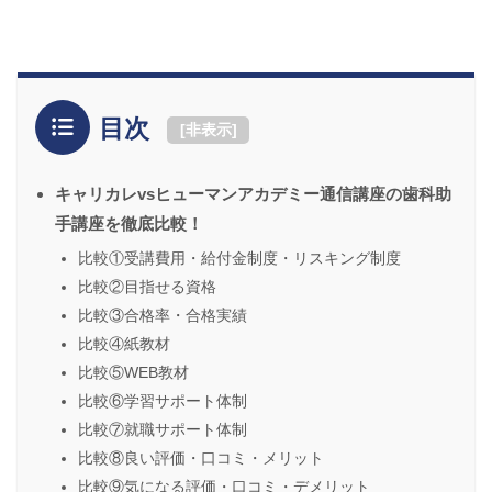
目次
[
非表示
]
キャリカレvsヒューマンアカデミー通信講座の歯科助
手講座を徹底比較！
比較①受講費用・給付金制度・リスキング制度
比較②目指せる資格
比較③合格率・合格実績
比較④紙教材
比較⑤WEB教材
比較⑥学習サポート体制
比較⑦就職サポート体制
比較⑧良い評価・口コミ・メリット
比較⑨気になる評価・口コミ・デメリット