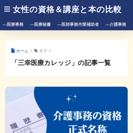
女性の資格＆講座と本の比較
―医療事務
―医療秘書
―医師事務作業補助者
―介護事務
ホーム
タグ
「三幸医療カレッジ」の記事一覧