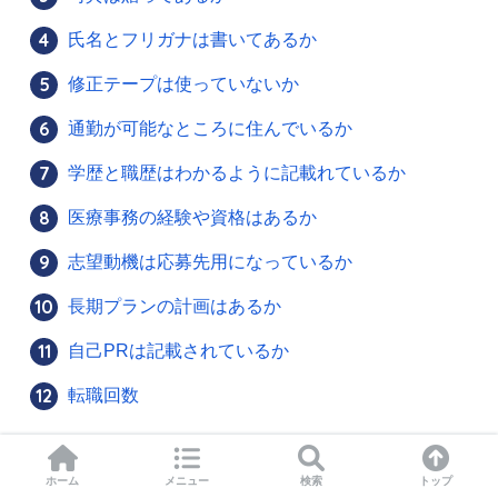
氏名とフリガナは書いてあるか
修正テープは使っていないか
通勤が可能なところに住んでいるか
学歴と職歴はわかるように記載れているか
医療事務の経験や資格はあるか
志望動機は応募先用になっているか
長期プランの計画はあるか
自己PRは記載されているか
転職回数
1つずつ解説していきます。
ホーム
メニュー
検索
トップ