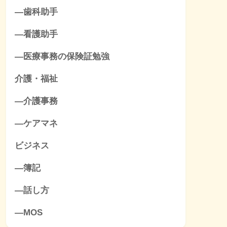
―歯科助手
―看護助手
―医療事務の保険証勉強
介護・福祉
―介護事務
―ケアマネ
ビジネス
―簿記
―話し方
―MOS