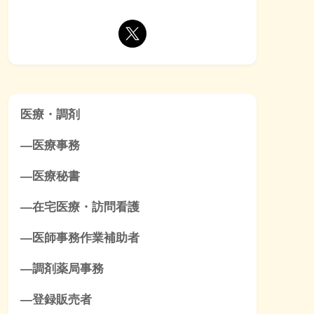
医療・調剤
―医療事務
―医療秘書
―在宅医療・訪問看護
―医師事務作業補助者
―調剤薬局事務
―登録販売者