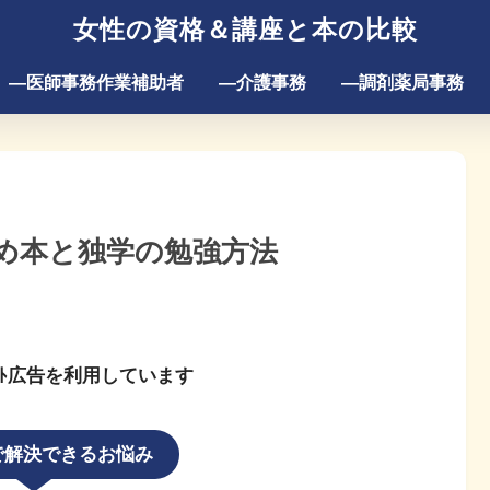
女性の資格＆講座と本の比較
―医師事務作業補助者
―介護事務
―調剤薬局事務
め本と独学の勉強方法
ﾘｴｲﾄ広告を利用しています
で解決できるお悩み