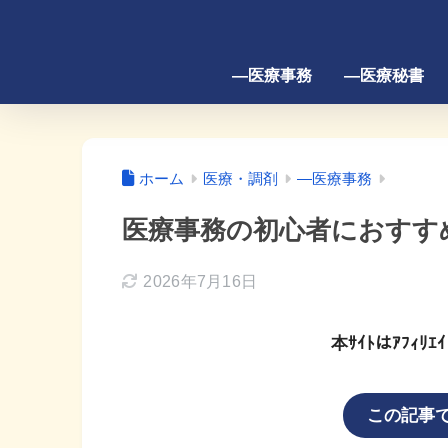
―医療事務
―医療秘書
ホーム
医療・調剤
―医療事務
医療事務の初心者におすす
2026年7月16日
本ｻｲﾄはｱﾌｨ
この記事