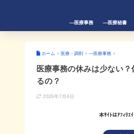
―医療事務
―医療秘書
ホーム
医療・調剤
―医療事務
医療事務の休みは少ない？
るの？
2026年7月4日
本ｻｲﾄはｱﾌｨ