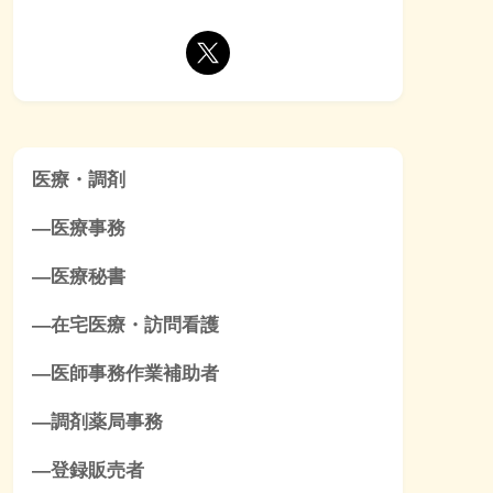
医療・調剤
―医療事務
―医療秘書
―在宅医療・訪問看護
―医師事務作業補助者
―調剤薬局事務
―登録販売者