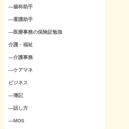
―歯科助手
―看護助手
―医療事務の保険証勉強
介護・福祉
―介護事務
―ケアマネ
ビジネス
―簿記
―話し方
―MOS