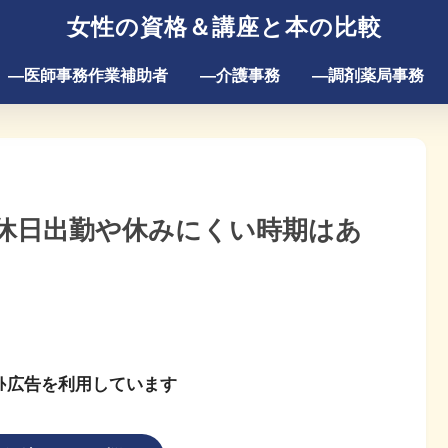
女性の資格＆講座と本の比較
―医師事務作業補助者
―介護事務
―調剤薬局事務
休日出勤や休みにくい時期はあ
ﾘｴｲﾄ広告を利用しています