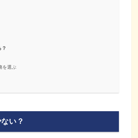
る？
務を選ぶ
少ない？